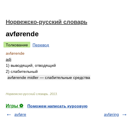
Норвежско-русский словарь
avførende
Толкование
Перевод
avførende
adj
1)
выводящий, отводящий
2)
слабительный
avførende midler — слабительные средства
Норвежско-русский словарь
.
2013
.
Игры ⚽
Поможем написать курсовую
avføre
avføring